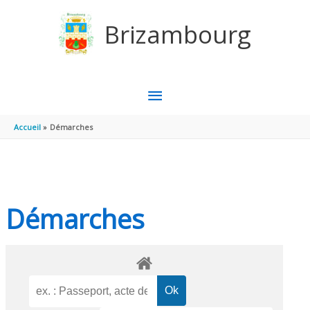
Aller au contenu
Aller au pied de page
Brizambourg
MENU
PRINCIPAL
Accueil
Démarches
Démarches