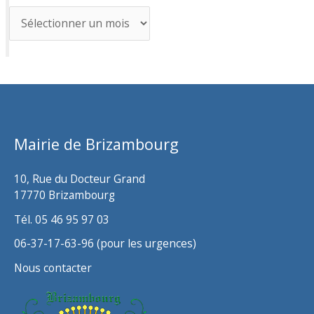
A
r
c
h
i
v
Mairie de Brizambourg
e
s
10, Rue du Docteur Grand
17770 Brizambourg
Tél. 05 46 95 97 03
06-37-17-63-96 (pour les urgences)
Nous contacter