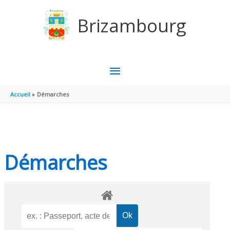
Aller au contenu
Aller au pied de page
Brizambourg
MENU
PRINCIPAL
Accueil
Démarches
Démarches