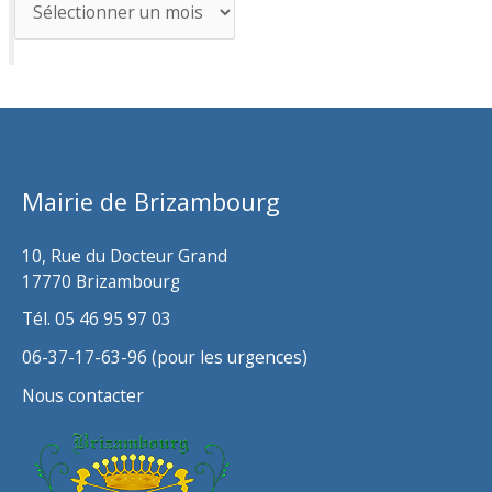
A
r
c
h
i
v
Mairie de Brizambourg
e
s
10, Rue du Docteur Grand
17770 Brizambourg
Tél. 05 46 95 97 03
06-37-17-63-96 (pour les urgences)
Nous contacter