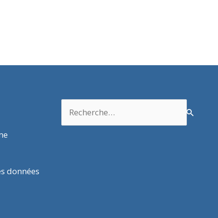
Rechercher :
rme
es données