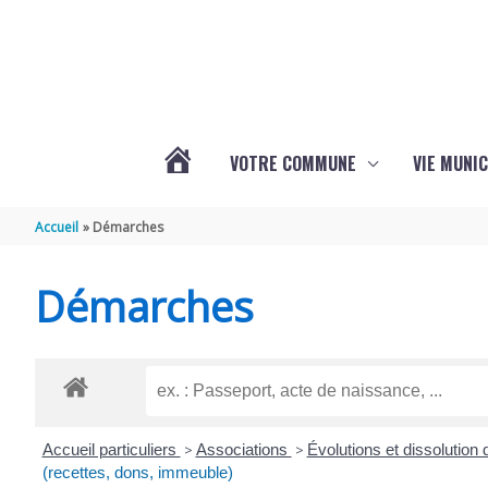
Aller au contenu
Aller au pied de page
VOTRE COMMUNE
VIE MUNIC
ACTUALITÉS
Accueil
Démarches
DE
Démarches
BRIZAMBOURG
Accueil particuliers
>
Associations
>
Évolutions et dissolution
(recettes, dons, immeuble)