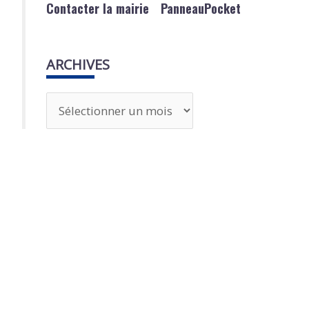
Contacter la mairie
PanneauPocket
ARCHIVES
A
r
c
h
i
v
e
s