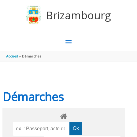
Aller au contenu
Aller au pied de page
Brizambourg
MENU
PRINCIPAL
Accueil
Démarches
Démarches