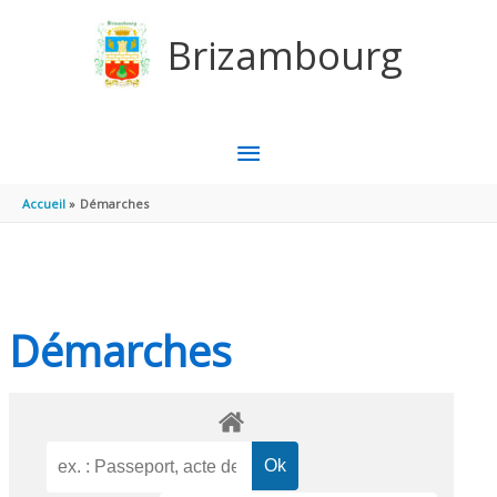
Aller au contenu
Aller au pied de page
Brizambourg
MENU
PRINCIPAL
Accueil
Démarches
Démarches