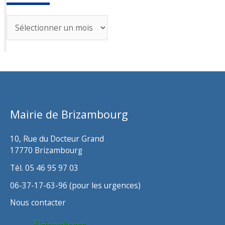
A
r
c
h
i
v
Mairie de Brizambourg
e
s
10, Rue du Docteur Grand
17770 Brizambourg
Tél. 05 46 95 97 03
06-37-17-63-96 (pour les urgences)
Nous contacter