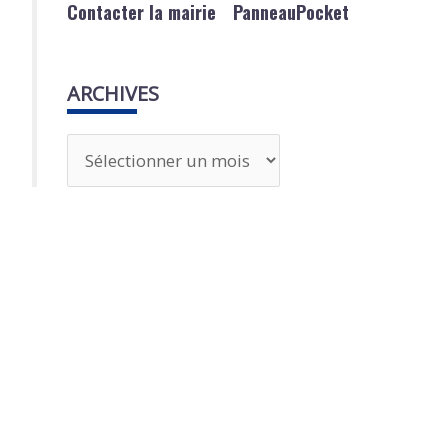
Contacter la mairie
PanneauPocket
ARCHIVES
A
r
c
h
i
v
e
s