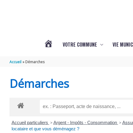
Aller au contenu
Aller au pied de page
VOTRE COMMUNE
VIE MUNIC
ACTUALITÉS
Accueil
Démarches
DE
Démarches
BRIZAMBOURG
Accueil particuliers
>
Argent - Impôts - Consommation
>
Assur
locataire et que vous déménagez ?