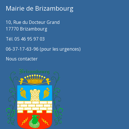
v
Mairie de Brizambourg
e
s
10, Rue du Docteur Grand
17770 Brizambourg
Tél. 05 46 95 97 03
06-37-17-63-96 (pour les urgences)
Nous contacter