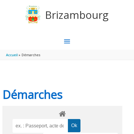
Aller au contenu
Aller au pied de page
Brizambourg
MENU
PRINCIPAL
Accueil
Démarches
Démarches