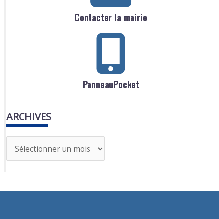
Contacter la mairie
PanneauPocket
ARCHIVES
A
r
c
h
i