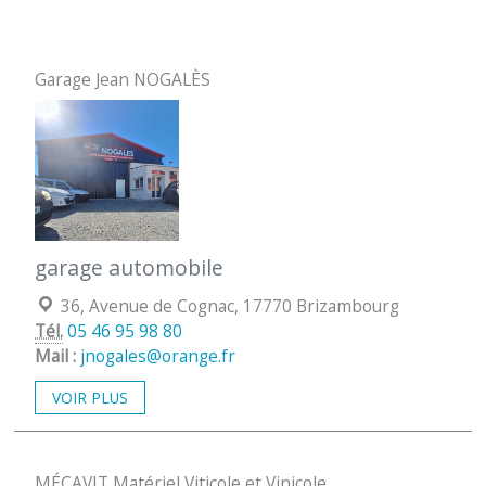
Garage Jean NOGALÈS
garage automobile
Localisation :
36, Avenue de Cognac, 17770 Brizambourg
Tél.
05 46 95 98 80
Mail :
jnogales@orange.fr
VOIR PLUS
MÉCAVIT Matériel Viticole et Vinicole