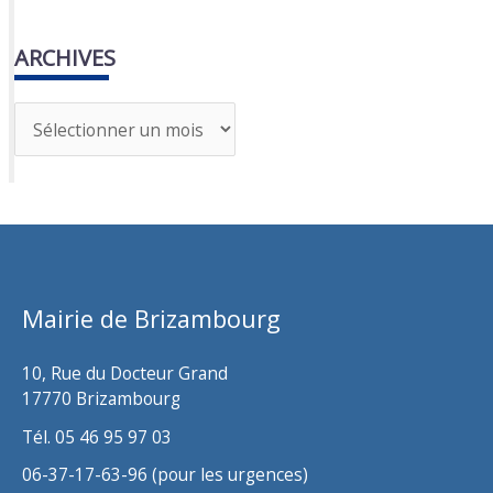
ARCHIVES
A
r
c
h
i
v
Mairie de Brizambourg
e
s
10, Rue du Docteur Grand
17770 Brizambourg
Tél. 05 46 95 97 03
06-37-17-63-96 (pour les urgences)