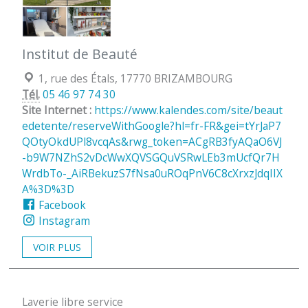
Institut de Beauté
Localisation :
1, rue des Étals, 17770 BRIZAMBOURG
Tél.
05 46 97 74 30
Site Internet :
https://www.kalendes.com/site/beaut
edetente/reserveWithGoogle?hl=fr-FR&gei=tYrJaP7
QOtyOkdUPl8vcqAs&rwg_token=ACgRB3fyAQaO6VJ
-b9W7NZhS2vDcWwXQVSGQuVSRwLEb3mUcfQr7H
WrdbTo-_AiRBekuzS7fNsa0uROqPnV6C8cXrxzJdqIIX
A%3D%3D
Facebook
Instagram
VOIR PLUS
Laverie libre service