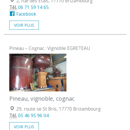
Localisation :
2, rue des Étals, 17770 Brizambourg
Tél.
06 71 59 14 65
Facebook
VOIR PLUS
Pineau – Cognac : Vignoble EGRETEAU
Pineau, vignoble, cognac
Localisation :
29, route se St Bris, 17770 Brizambourg
Tél.
05 46 95 96 04
VOIR PLUS