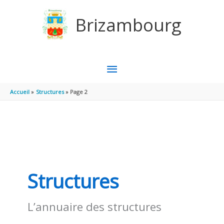
Aller au contenu
Aller au pied de page
Brizambourg
MENU
PRINCIPAL
Accueil
Structures
Page 2
Structures
L’annuaire des structures