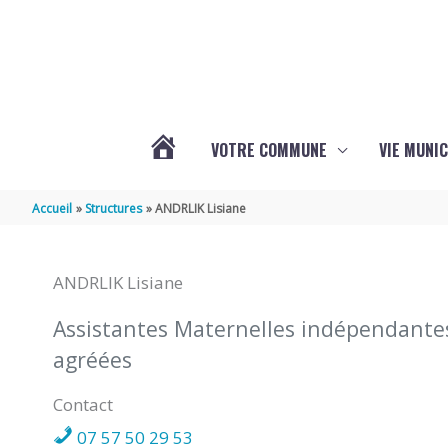
Aller au contenu
Aller au pied de page
VOTRE COMMUNE
VIE MUNIC
ACTUALITÉS
Accueil
Structures
ANDRLIK Lisiane
DE
ANDRLIK Lisiane
BRIZAMBOURG
Assistantes Maternelles indépendante
agréées
Contact
07 57 50 29 53