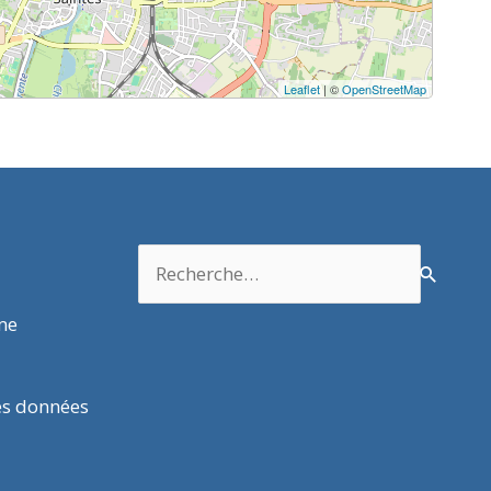
Leaflet
| ©
OpenStreetMap
Rechercher :
rme
es données