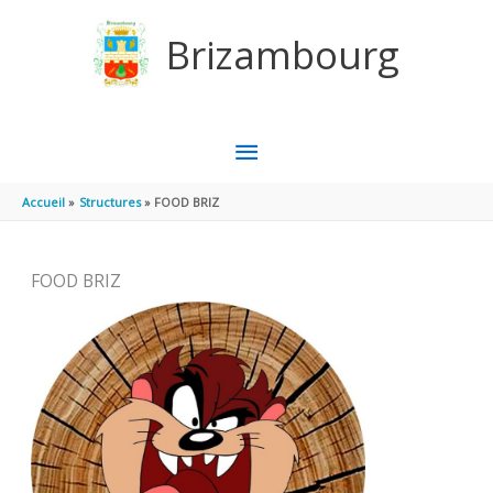
Aller au contenu
Aller au pied de page
Brizambourg
MENU
PRINCIPAL
Accueil
Structures
FOOD BRIZ
FOOD BRIZ