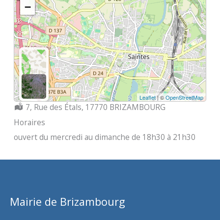
−
Leaflet
| ©
OpenStreetMap
Localisation :
7, Rue des Étals, 17770 BRIZAMBOURG
Horaires
ouvert du mercredi au dimanche de 18h30 à 21h30
Mairie de Brizambourg