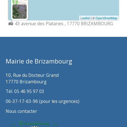
Leaflet
| ©
OpenStreetMap
Localisation :
43 avenue des Platanes , 17770 BRIZAMBOURG
Mairie de Brizambourg
10, Rue du Docteur Grand
17770 Brizambourg
Tél. 05 46 95 97 03
06-37-17-63-96 (pour les urgences)
Nous contacter