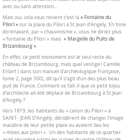
avec ou sans attention…
Mais oui, cela vous revient c’est la
« Fontaine du
Pilori »
sur la place du Pilori à St Jean d’Angély. Eh bine
dorénavant, par « chauvinisme », vous ne diriez plus
« fontaine du Pilori » mais
» Margelle du Puits de
Brizambourg «
.
En effet, ce petit monument est le seul reste du
château de Brizambourg, mais quel vestige ! Camille
Enlart ( dans son manuel d’archéologique Française,
tome 2, page 300), dit qu’il s’agit d’un des plus beau
puit de France. Comment se fait-il que ce petit bijou
d’architecte ait été déplacé de Brizambourg à St Jean
d’Angély ?
Vers 1819, les habitants du « canon du Pilori » à
SAINT- JEAN D’Angély, décidèrent de changer l’image
macabre de leur petite place ou avaient lieu les
« mises aux pilori « . Un des habitants de ce quartier
avait récupéré parmi les ruines du notre château de