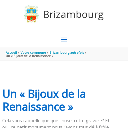
Aller au contenu
Aller au pied de page
Brizambourg
MENU
PRINCIPAL
Accueil
Votre commune
Brizambourg autrefois
Un « Bijoux de la Renaissance »
Un « Bijoux de la
Renaissance »
Cela vous rappelle quelque chose, cette gravure? Eh
oui, ce petit monument nous l’avons tous déjà frôlé,