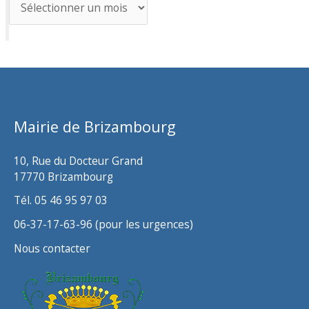
A
r
c
h
i
v
Mairie de Brizambourg
e
s
10, Rue du Docteur Grand
17770 Brizambourg
Tél. 05 46 95 97 03
06-37-17-63-96 (pour les urgences)
Nous contacter