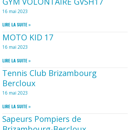
GYM VOLONTAIRE GVSH17
16 mai 2023
GYM
LIRE LA SUITE »
VOLONTAIRE
MOTO KID 17
GVSH17
16 mai 2023
MOTO
LIRE LA SUITE »
KID
Tennis Club Brizambourg
17
Bercloux
16 mai 2023
TENNIS
LIRE LA SUITE »
CLUB
Sapeurs Pompiers de
BRIZAMBOURG
BERCLOUX
Brizambourg-Bercloux