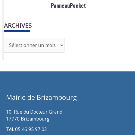
PanneauPocket
ARCHIVES
A
r
c
h
i
v
Mairie de Brizambourg
e
s
10, Rue du Docteur Grand
17770 Brizambourg
Tél. 05 46 95 97 03