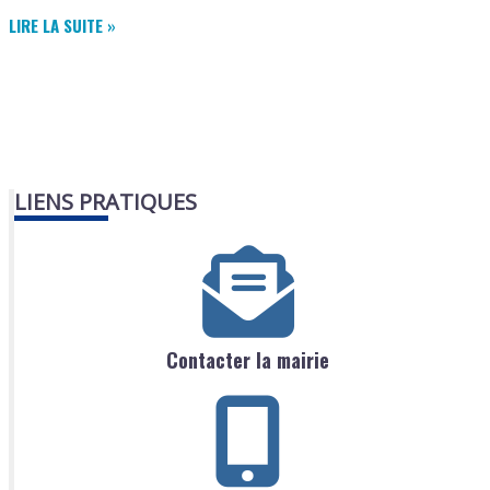
APE
LIRE LA SUITE »
LES
GAMINS
D’ABORD
LIENS PRATIQUES
Contacter la mairie