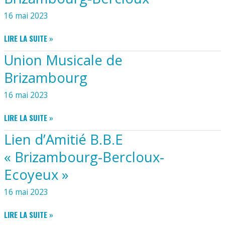
16 mai 2023
SAPEURS
LIRE LA SUITE »
POMPIERS
Union Musicale de
DE
BRIZAMBOURG-
Brizambourg
BERCLOUX
16 mai 2023
UNION
LIRE LA SUITE »
MUSICALE
Lien d’Amitié B.B.E
DE
BRIZAMBOURG
« Brizambourg-Bercloux-
Ecoyeux »
16 mai 2023
LIEN
LIRE LA SUITE »