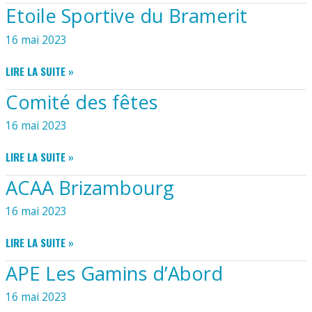
D’AMITIÉ
Etoile Sportive du Bramerit
B.B.E
« BRIZAMBOURG-
16 mai 2023
BERCLOUX-
ECOYEUX »
ETOILE
LIRE LA SUITE »
SPORTIVE
Comité des fêtes
DU
BRAMERIT
16 mai 2023
COMITÉ
LIRE LA SUITE »
DES
ACAA Brizambourg
FÊTES
16 mai 2023
ACAA
LIRE LA SUITE »
BRIZAMBOURG
APE Les Gamins d’Abord
16 mai 2023