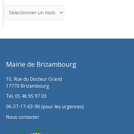
A
r
c
h
i
v
Mairie de Brizambourg
e
s
10, Rue du Docteur Grand
17770 Brizambourg
Tél. 05 46 95 97 03
06-37-17-63-96 (pour les urgences)
Nous contacter