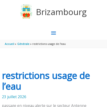
Aller au contenu
Aller au pied de page
Brizambourg
MENU
PRINCIPAL
Accueil
Générale
restrictions usage de l’eau
restrictions usage de
l’eau
23 juillet 2026
passage en niveau alerte sur le secteur Antenne