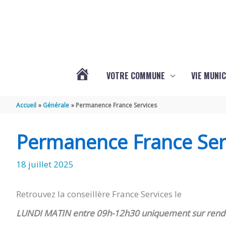
Aller au contenu
Aller au pied de page
VOTRE COMMUNE
VIE MUNIC
ACTUALITÉS
Accueil
Générale
Permanence France Services
DE
Permanence France Ser
BRIZAMBOURG
18 juillet 2025
Retrouvez la conseillère France Services le
LUNDI MATIN entre 09h-12h30
uniquement sur rend