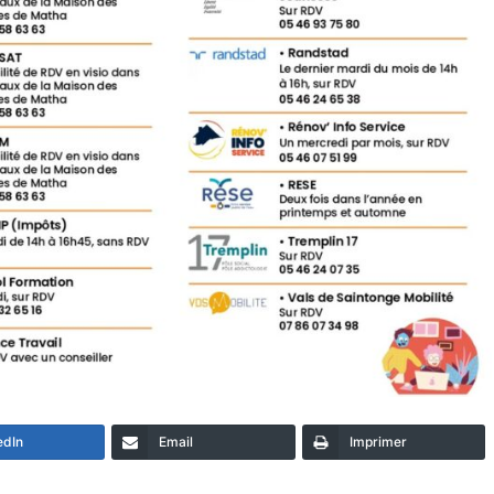
edIn
Email
Imprimer