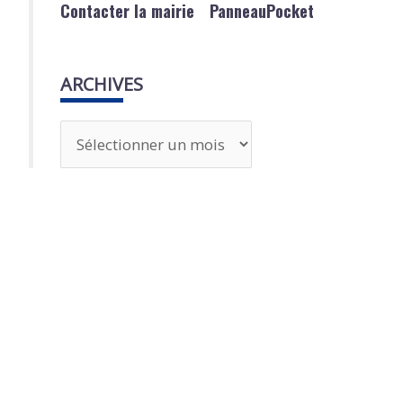
Contacter la mairie
PanneauPocket
ARCHIVES
A
r
c
h
i
v
e
s