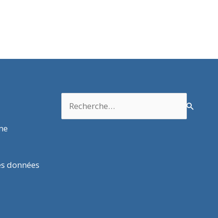
Rechercher :
rme
es données