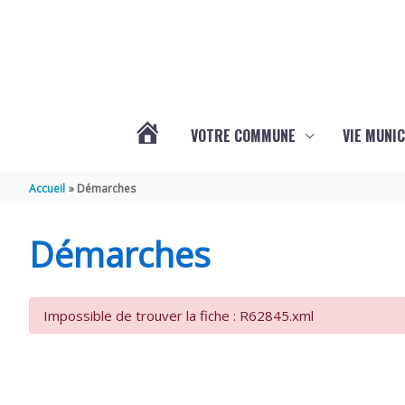
Aller au contenu
Aller au pied de page
VOTRE COMMUNE
VIE MUNIC
ACTUALITÉS
Accueil
Démarches
DE
Démarches
BRIZAMBOURG
Impossible de trouver la fiche : R62845.xml