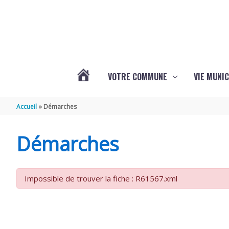
Aller au contenu
Aller au pied de page
VOTRE COMMUNE
VIE MUNIC
ACTUALITÉS
Accueil
Démarches
DE
Démarches
BRIZAMBOURG
Impossible de trouver la fiche : R61567.xml