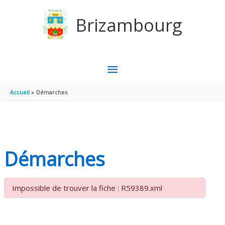
Aller au contenu
Aller au pied de page
Brizambourg
MENU
PRINCIPAL
Accueil
Démarches
Démarches
Impossible de trouver la fiche : R59389.xml