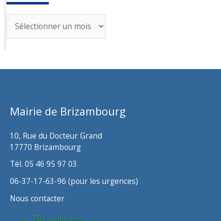
A
r
c
h
i
v
Mairie de Brizambourg
e
s
10, Rue du Docteur Grand
17770 Brizambourg
Tél. 05 46 95 97 03
06-37-17-63-96 (pour les urgences)
Nous contacter