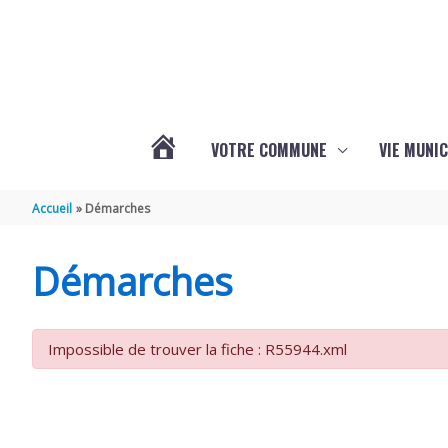
Aller au contenu
Aller au pied de page
VOTRE COMMUNE
VIE MUNIC
ACTUALITÉS
Accueil
Démarches
DE
Démarches
BRIZAMBOURG
Impossible de trouver la fiche : R55944.xml