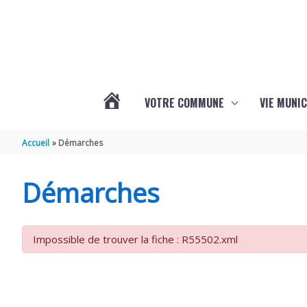
Aller au contenu
Aller au pied de page
VOTRE COMMUNE
VIE MUNIC
ACTUALITÉS
Accueil
Démarches
DE
Démarches
BRIZAMBOURG
Impossible de trouver la fiche : R55502.xml