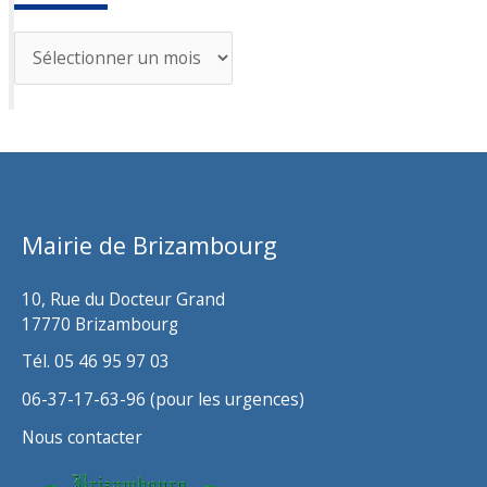
A
r
c
h
i
v
Mairie de Brizambourg
e
s
10, Rue du Docteur Grand
17770 Brizambourg
Tél. 05 46 95 97 03
06-37-17-63-96 (pour les urgences)
Nous contacter