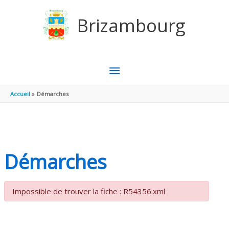
Aller au contenu
Aller au pied de page
Brizambourg
MENU
PRINCIPAL
Accueil
Démarches
Démarches
Impossible de trouver la fiche : R54356.xml