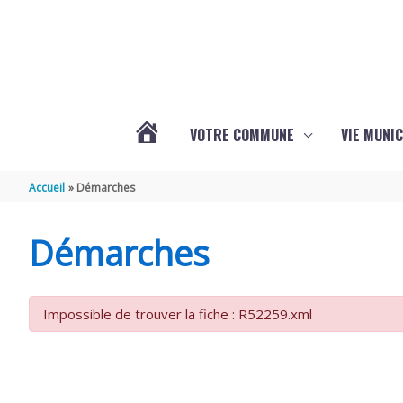
Aller au contenu
Aller au pied de page
VOTRE COMMUNE
VIE MUNIC
ACTUALITÉS
Accueil
Démarches
DE
Démarches
BRIZAMBOURG
Impossible de trouver la fiche : R52259.xml