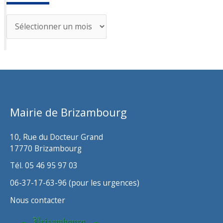
A
r
c
h
i
v
Mairie de Brizambourg
e
s
10, Rue du Docteur Grand
17770 Brizambourg
Tél. 05 46 95 97 03
06-37-17-63-96 (pour les urgences)
Nous contacter