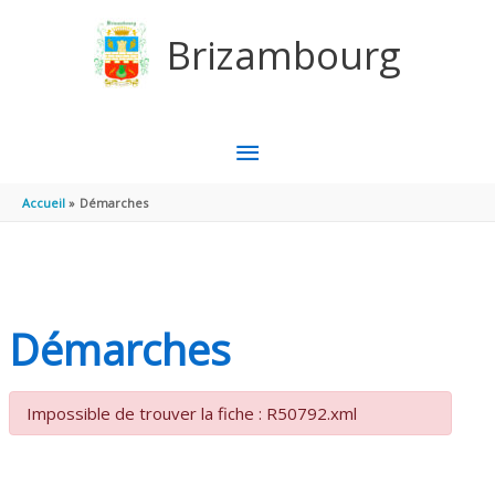
Aller au contenu
Aller au pied de page
Brizambourg
MENU
PRINCIPAL
Accueil
Démarches
Démarches
Impossible de trouver la fiche : R50792.xml