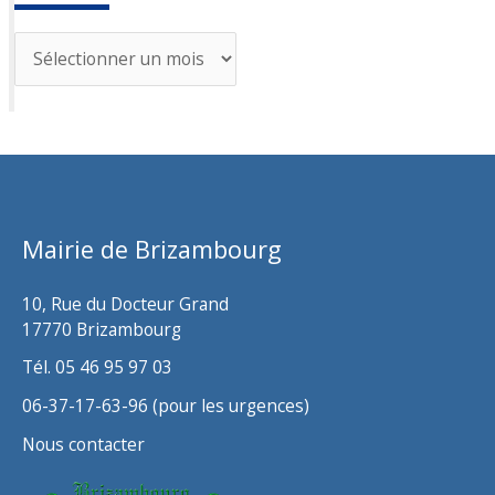
A
r
c
h
i
v
Mairie de Brizambourg
e
s
10, Rue du Docteur Grand
17770 Brizambourg
Tél. 05 46 95 97 03
06-37-17-63-96 (pour les urgences)
Nous contacter