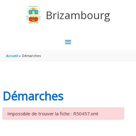
Aller au contenu
Aller au pied de page
Brizambourg
MENU
PRINCIPAL
Accueil
Démarches
Démarches
Impossible de trouver la fiche : R50457.xml