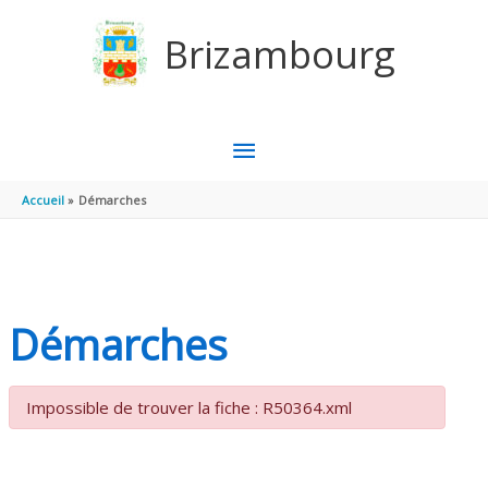
Aller au contenu
Aller au pied de page
Brizambourg
MENU
PRINCIPAL
Accueil
Démarches
Démarches
Impossible de trouver la fiche : R50364.xml