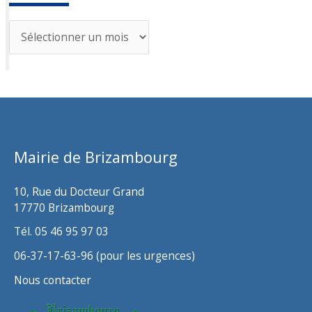
A
r
c
h
i
v
Mairie de Brizambourg
e
s
10, Rue du Docteur Grand
17770 Brizambourg
Tél. 05 46 95 97 03
06-37-17-63-96 (pour les urgences)
Nous contacter