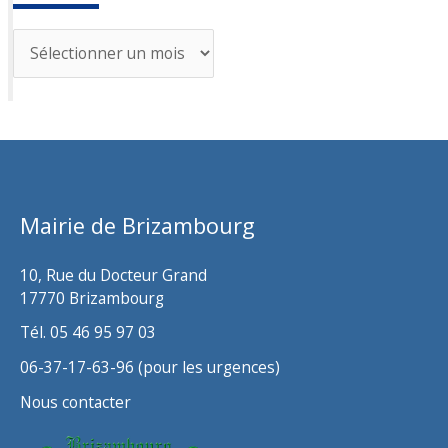
A
r
c
h
i
v
Mairie de Brizambourg
e
s
10, Rue du Docteur Grand
17770 Brizambourg
Tél. 05 46 95 97 03
06-37-17-63-96 (pour les urgences)
Nous contacter