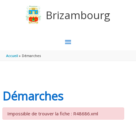
Aller au contenu
Aller au pied de page
Brizambourg
MENU
PRINCIPAL
Accueil
Démarches
Démarches
Impossible de trouver la fiche : R48686.xml