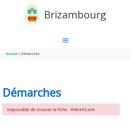
Aller au contenu
Aller au pied de page
Brizambourg
MENU
PRINCIPAL
Accueil
Démarches
Démarches
Impossible de trouver la fiche : R46445.xml