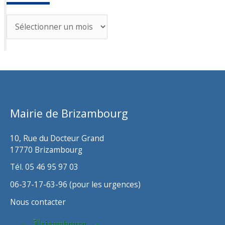
A
r
c
h
i
v
Mairie de Brizambourg
e
s
10, Rue du Docteur Grand
17770 Brizambourg
Tél. 05 46 95 97 03
06-37-17-63-96 (pour les urgences)
Nous contacter