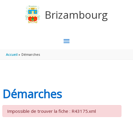
Aller au contenu
Aller au pied de page
Brizambourg
MENU
PRINCIPAL
Accueil
Démarches
Démarches
Impossible de trouver la fiche : R43175.xml