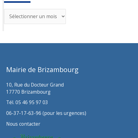
A
r
c
h
i
v
Mairie de Brizambourg
e
s
10, Rue du Docteur Grand
17770 Brizambourg
Tél. 05 46 95 97 03
06-37-17-63-96 (pour les urgences)
Nous contacter