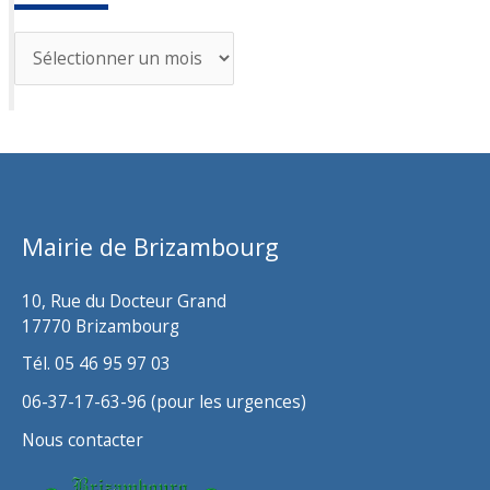
A
r
c
h
i
v
Mairie de Brizambourg
e
s
10, Rue du Docteur Grand
17770 Brizambourg
Tél. 05 46 95 97 03
06-37-17-63-96 (pour les urgences)
Nous contacter