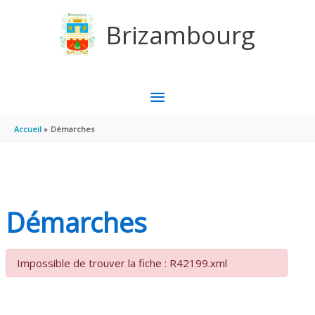
Aller au contenu
Aller au pied de page
Brizambourg
MENU
PRINCIPAL
Accueil
Démarches
Démarches
Impossible de trouver la fiche : R42199.xml