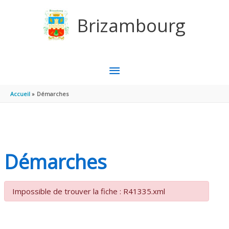
Aller au contenu
Aller au pied de page
Brizambourg
MENU
PRINCIPAL
Accueil
Démarches
Démarches
Impossible de trouver la fiche : R41335.xml