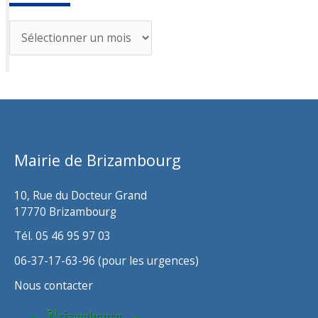
A
r
c
h
i
v
Mairie de Brizambourg
e
s
10, Rue du Docteur Grand
17770 Brizambourg
Tél. 05 46 95 97 03
06-37-17-63-96 (pour les urgences)
Nous contacter