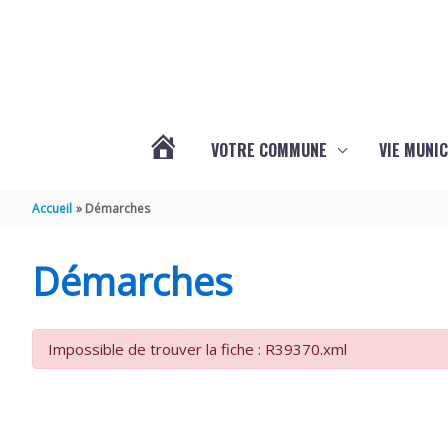
Aller au contenu
Aller au pied de page
VOTRE COMMUNE
VIE MUNIC
ACTUALITÉS
Accueil
Démarches
DE
Démarches
BRIZAMBOURG
Impossible de trouver la fiche : R39370.xml