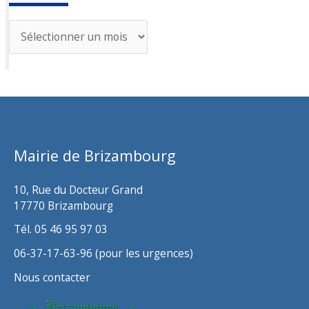
A
r
c
h
i
v
Mairie de Brizambourg
e
s
10, Rue du Docteur Grand
17770 Brizambourg
Tél. 05 46 95 97 03
06-37-17-63-96 (pour les urgences)
Nous contacter