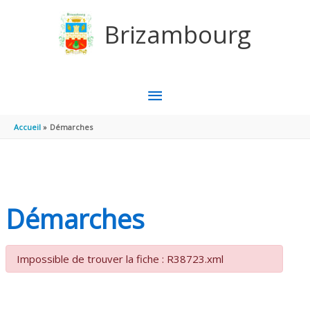
Aller au contenu
Aller au pied de page
Brizambourg
MENU
PRINCIPAL
Accueil
Démarches
Démarches
Impossible de trouver la fiche : R38723.xml