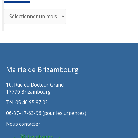
A
r
c
h
i
v
Mairie de Brizambourg
e
s
10, Rue du Docteur Grand
17770 Brizambourg
Tél. 05 46 95 97 03
06-37-17-63-96 (pour les urgences)
Nous contacter