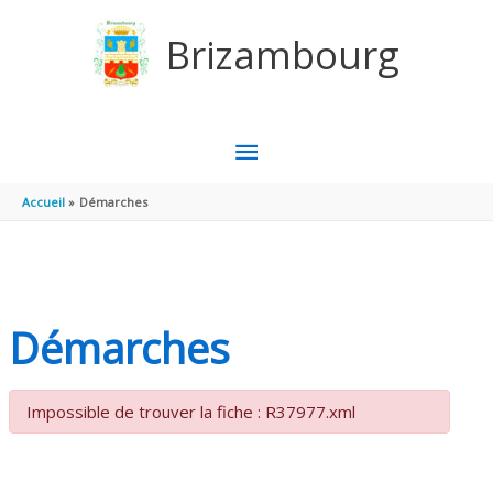
Aller au contenu
Aller au pied de page
Brizambourg
MENU
PRINCIPAL
Accueil
Démarches
Démarches
Impossible de trouver la fiche : R37977.xml