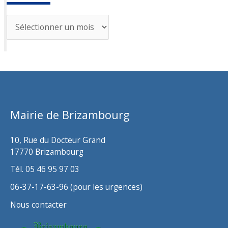
A
r
c
h
i
v
Mairie de Brizambourg
e
s
10, Rue du Docteur Grand
17770 Brizambourg
Tél. 05 46 95 97 03
06-37-17-63-96 (pour les urgences)
Nous contacter