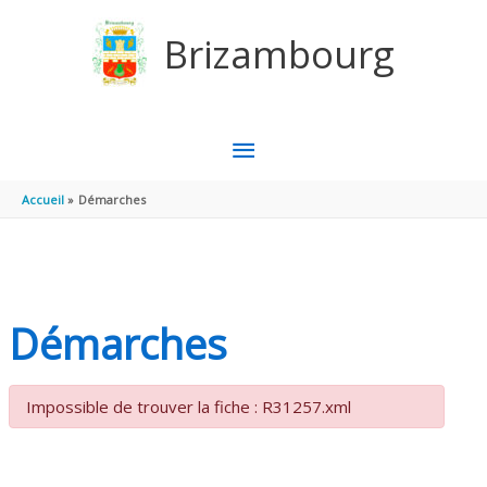
Aller au contenu
Aller au pied de page
Brizambourg
MENU
PRINCIPAL
Accueil
Démarches
Démarches
Impossible de trouver la fiche : R31257.xml