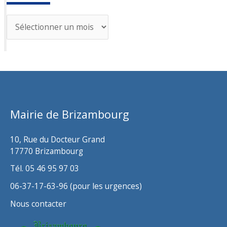
A
r
c
h
i
v
Mairie de Brizambourg
e
s
10, Rue du Docteur Grand
17770 Brizambourg
Tél. 05 46 95 97 03
06-37-17-63-96 (pour les urgences)
Nous contacter