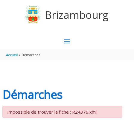
Aller au contenu
Aller au pied de page
Brizambourg
MENU
PRINCIPAL
Accueil
Démarches
Démarches
Impossible de trouver la fiche : R24379.xml