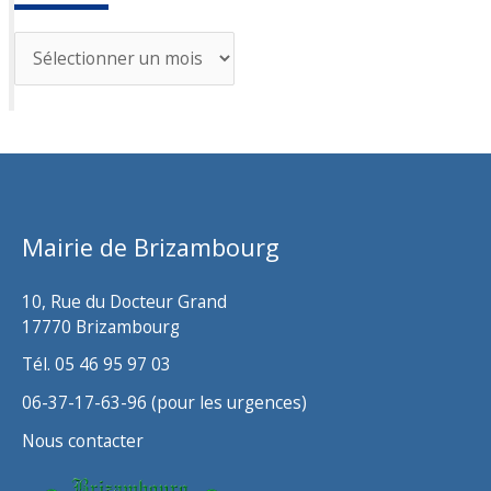
A
r
c
h
i
v
Mairie de Brizambourg
e
s
10, Rue du Docteur Grand
17770 Brizambourg
Tél. 05 46 95 97 03
06-37-17-63-96 (pour les urgences)
Nous contacter