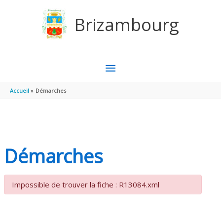
Aller au contenu
Aller au pied de page
Brizambourg
MENU
PRINCIPAL
Accueil
Démarches
Démarches
Impossible de trouver la fiche : R13084.xml