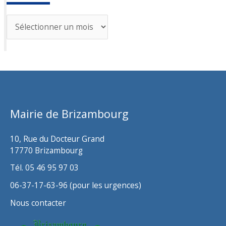
A
r
c
h
i
v
Mairie de Brizambourg
e
s
10, Rue du Docteur Grand
17770 Brizambourg
Tél. 05 46 95 97 03
06-37-17-63-96 (pour les urgences)
Nous contacter