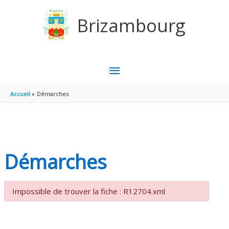
Aller au contenu
Aller au pied de page
Brizambourg
MENU
PRINCIPAL
Accueil
Démarches
Démarches
Impossible de trouver la fiche : R12704.xml