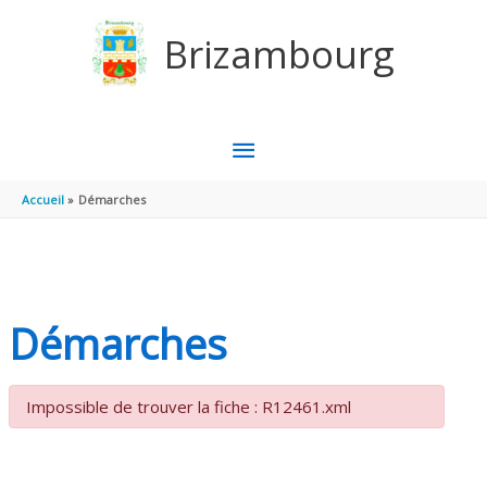
Aller au contenu
Aller au pied de page
Brizambourg
MENU
PRINCIPAL
Accueil
Démarches
Démarches
Impossible de trouver la fiche : R12461.xml