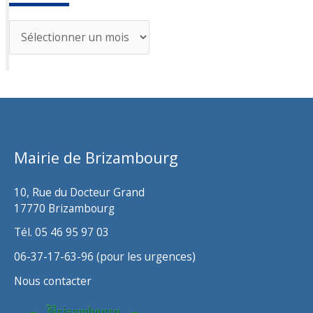
A
r
c
h
i
v
Mairie de Brizambourg
e
s
10, Rue du Docteur Grand
17770 Brizambourg
Tél. 05 46 95 97 03
06-37-17-63-96 (pour les urgences)
Nous contacter