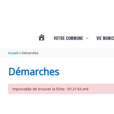
Aller au contenu
Aller au pied de page
VOTRE COMMUNE
VIE MUNIC
ACTUALITÉS
Accueil
Démarches
DE
Démarches
BRIZAMBOURG
Impossible de trouver la fiche : R12143.xml