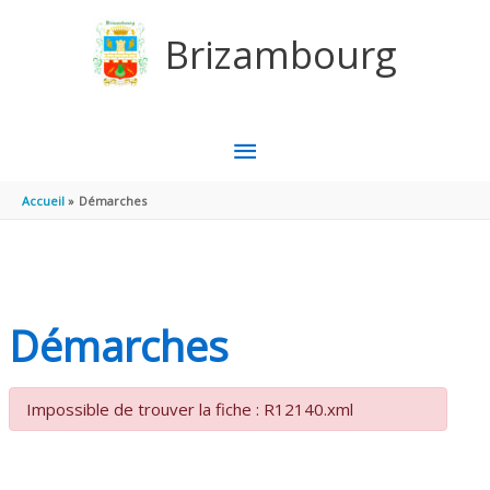
Aller au contenu
Aller au pied de page
Brizambourg
MENU
PRINCIPAL
Accueil
Démarches
Démarches
Impossible de trouver la fiche : R12140.xml