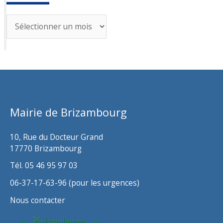
A
r
c
h
i
v
Mairie de Brizambourg
e
s
10, Rue du Docteur Grand
17770 Brizambourg
Tél. 05 46 95 97 03
06-37-17-63-96 (pour les urgences)
Nous contacter