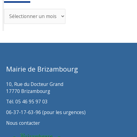
A
r
c
h
i
v
Mairie de Brizambourg
e
s
10, Rue du Docteur Grand
17770 Brizambourg
Tél. 05 46 95 97 03
06-37-17-63-96 (pour les urgences)
Nous contacter