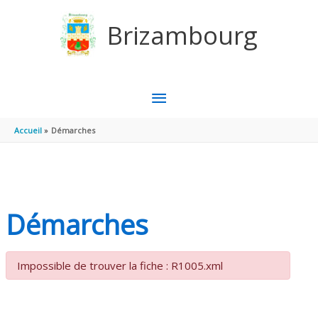
Aller au contenu
Aller au pied de page
Brizambourg
MENU
PRINCIPAL
Accueil
Démarches
Démarches
Impossible de trouver la fiche : R1005.xml