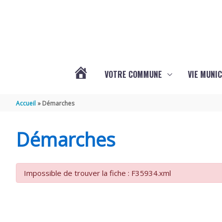
Aller au contenu
Aller au pied de page
VOTRE COMMUNE
VIE MUNIC
ACTUALITÉS
Accueil
Démarches
DE
Démarches
BRIZAMBOURG
Impossible de trouver la fiche : F35934.xml