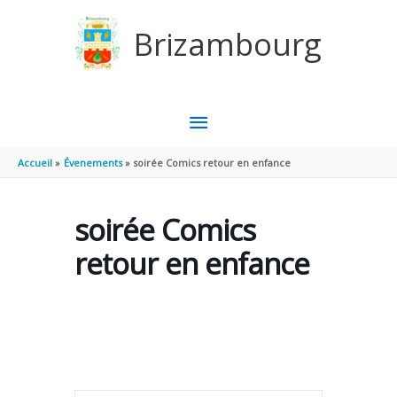
Aller au contenu
Aller au pied de page
Brizambourg
MENU
PRINCIPAL
Accueil
Évenements
soirée Comics retour en enfance
soirée Comics
retour en enfance