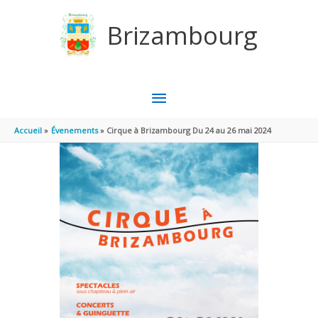
Panneau de gestion des cookies
Aller au contenu
Aller au pied de page
Brizambourg
MENU
PRINCIPAL
Accueil
Évenements
Cirque à Brizambourg Du 24 au 26 mai 2024