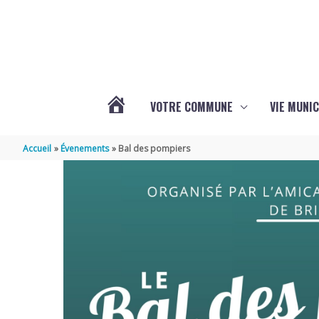
Aller au contenu
Aller au pied de page
VOTRE COMMUNE
VIE MUNIC
ACTUALITÉS
Accueil
Évenements
Bal des pompiers
DE
BRIZAMBOURG