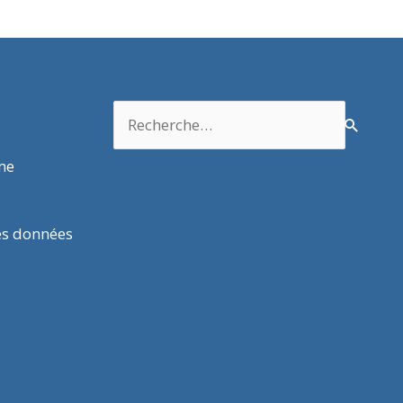
Rechercher :
rme
es données